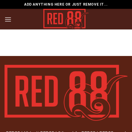
Chuyển
ADD ANYTHING HERE OR JUST REMOVE IT...
đến
nội
dung